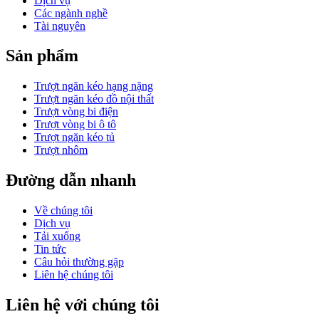
Dịch vụ
Các ngành nghề
Tài nguyên
Sản phẩm
Trượt ngăn kéo hạng nặng
Trượt ngăn kéo đồ nội thất
Trượt vòng bi điện
Trượt vòng bi ô tô
Trượt ngăn kéo tủ
Trượt nhôm
Đường dẫn nhanh
Về chúng tôi
Dịch vụ
Tải xuống
Tin tức
Câu hỏi thường gặp
Liên hệ chúng tôi
Liên hệ với chúng tôi