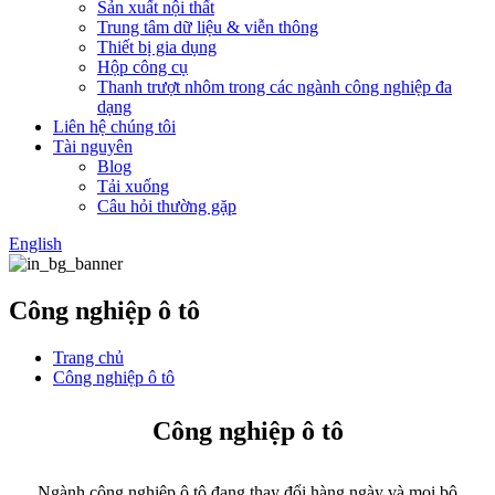
Sản xuất nội thất
Trung tâm dữ liệu & viễn thông
Thiết bị gia dụng
Hộp công cụ
Thanh trượt nhôm trong các ngành công nghiệp đa
dạng
Liên hệ chúng tôi
Tài nguyên
Blog
Tải xuống
Câu hỏi thường gặp
English
Công nghiệp ô tô
Trang chủ
Công nghiệp ô tô
Công nghiệp ô tô
Ngành công nghiệp ô tô đang thay đổi hàng ngày và mọi bộ