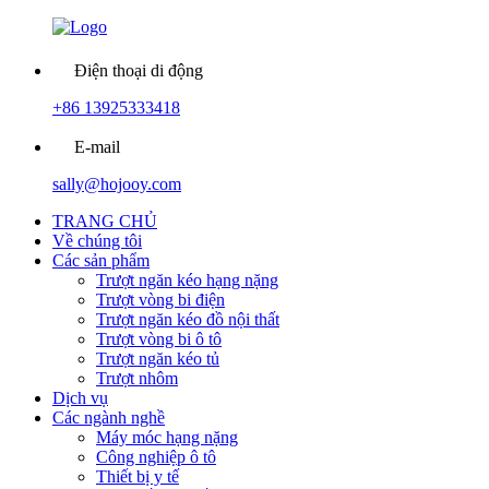
Điện thoại di động
+86 13925333418
E-mail
sally@hojooy.com
TRANG CHỦ
Về chúng tôi
Các sản phẩm
Trượt ngăn kéo hạng nặng
Trượt vòng bi điện
Trượt ngăn kéo đồ nội thất
Trượt vòng bi ô tô
Trượt ngăn kéo tủ
Trượt nhôm
Dịch vụ
Các ngành nghề
Máy móc hạng nặng
Công nghiệp ô tô
Thiết bị y tế