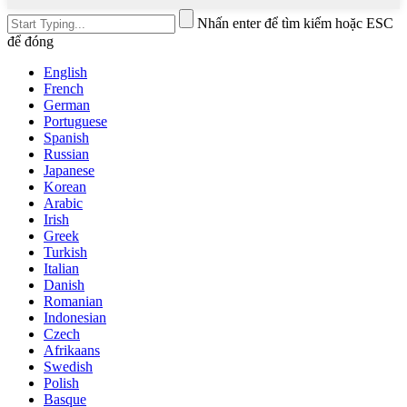
Nhấn enter để tìm kiếm hoặc ESC
để đóng
English
French
German
Portuguese
Spanish
Russian
Japanese
Korean
Arabic
Irish
Greek
Turkish
Italian
Danish
Romanian
Indonesian
Czech
Afrikaans
Swedish
Polish
Basque