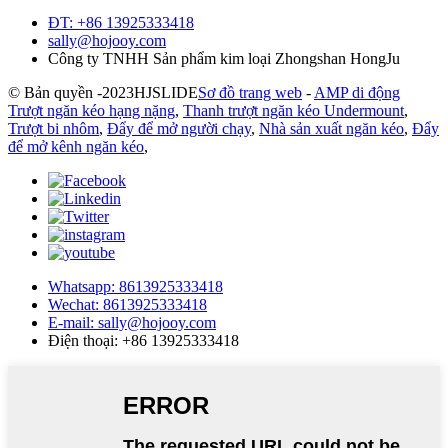
ĐT: +86 13925333418
sally@hojooy.com
Công ty TNHH Sản phẩm kim loại Zhongshan HongJu
© Bản quyền -
2023
HJSLIDE
Sơ đồ trang web
-
AMP di động
Trượt ngăn kéo hạng nặng
,
Thanh trượt ngăn kéo Undermount
,
Trượt bi nhôm
,
Đẩy để mở người chạy
,
Nhà sản xuất ngăn kéo
,
Đẩy
để mở kênh ngăn kéo
,
Whatsapp: 8613925333418
Wechat: 8613925333418
E-mail: sally@hojooy.com
Điện thoại: +86 13925333418