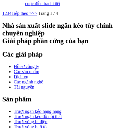
cuộc điều tra
chi tiết
1
2
3
4
Tiếp theo >
>>
Trang 1 / 4
Nhà sản xuất slide ngăn kéo tùy chỉnh
chuyên nghiệp
Giải pháp phần cứng của bạn
Các giải pháp
Hồ sơ công ty
Các sản phẩm
Dịch vụ
Các ngành nghề
Tài nguyên
Sản phẩm
Trượt ngăn kéo hạng nặng
Trượt ngăn kéo đồ nội thất
Trượt vòng bi điện
Trượt vòng bi ô tô