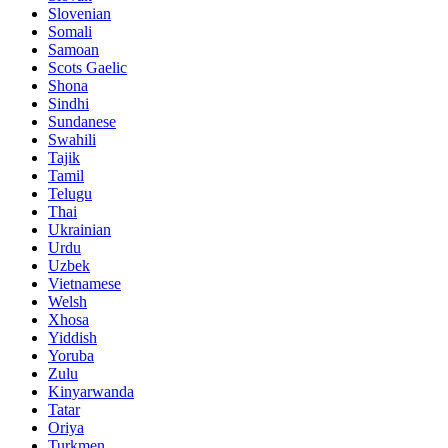
Slovenian
Somali
Samoan
Scots Gaelic
Shona
Sindhi
Sundanese
Swahili
Tajik
Tamil
Telugu
Thai
Ukrainian
Urdu
Uzbek
Vietnamese
Welsh
Xhosa
Yiddish
Yoruba
Zulu
Kinyarwanda
Tatar
Oriya
Turkmen