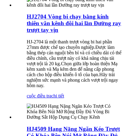
HJ2704 Vòng bi chạy bằng kính
thiên văn kênh đôi hai lần Đường ray
trượt tay vịn
HJ-2704 là một thanh trượt vòng bi hai phần
27mm được chế tạo chuyên nghiệp.Được làm
bằng thép cán nguội bền bỉ và có chiều dài có thể
điều chỉnh, cầu trượt này có khả năng chịu tải
vượt trội là 20 kg.Chọn giữa lớp hoàn thiện Mạ
kẽm xanh và Mạ kẽm đen để nâng cấp phong
cách cho hộp điều khiển ô tô của bạn.Hãy trải
nghiệm sức mạnh và phong cách vượt trội ngay
hôm nay.
cuộc điều tra
chi tiết
HJ4509 Hạng Nặng Ngăn Kéo Trượt
Có Khóa Bên Núi Mở Rộng Đầy Đủ