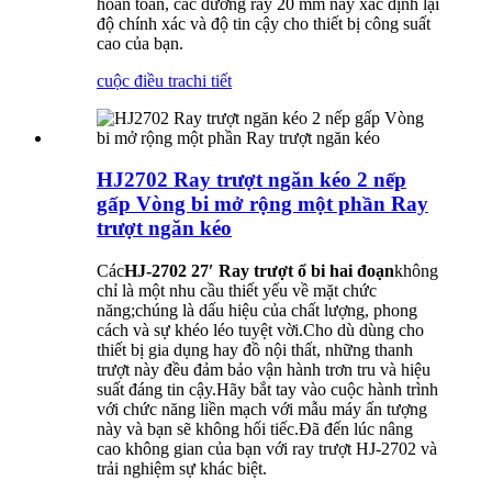
hoàn toàn, các đường ray 20 mm này xác định lại
độ chính xác và độ tin cậy cho thiết bị công suất
cao của bạn.
cuộc điều tra
chi tiết
HJ2702 Ray trượt ngăn kéo 2 nếp
gấp Vòng bi mở rộng một phần Ray
trượt ngăn kéo
Các
HJ-2702 27′ Ray trượt ổ bi hai đoạn
không
chỉ là một nhu cầu thiết yếu về mặt chức
năng;chúng là dấu hiệu của chất lượng, phong
cách và sự khéo léo tuyệt vời.Cho dù dùng cho
thiết bị gia dụng hay đồ nội thất, những thanh
trượt này đều đảm bảo vận hành trơn tru và hiệu
suất đáng tin cậy.Hãy bắt tay vào cuộc hành trình
với chức năng liền mạch với mẫu máy ấn tượng
này và bạn sẽ không hối tiếc.Đã đến lúc nâng
cao không gian của bạn với ray trượt HJ-2702 và
trải nghiệm sự khác biệt.