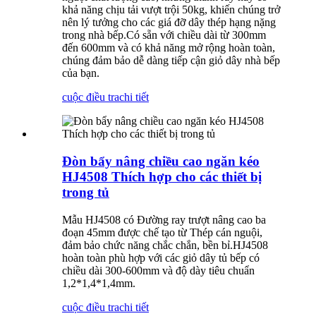
khả năng chịu tải vượt trội 50kg, khiến chúng trở
nên lý tưởng cho các giá đỡ dây thép hạng nặng
trong nhà bếp.Có sẵn với chiều dài từ 300mm
đến 600mm và có khả năng mở rộng hoàn toàn,
chúng đảm bảo dễ dàng tiếp cận giỏ dây nhà bếp
của bạn.
cuộc điều tra
chi tiết
Đòn bẩy nâng chiều cao ngăn kéo
HJ4508 Thích hợp cho các thiết bị
trong tủ
Mẫu HJ4508 có Đường ray trượt nâng cao ba
đoạn 45mm được chế tạo từ Thép cán nguội,
đảm bảo chức năng chắc chắn, bền bỉ.HJ4508
hoàn toàn phù hợp với các giỏ dây tủ bếp có
chiều dài 300-600mm và độ dày tiêu chuẩn
1,2*1,4*1,4mm.
cuộc điều tra
chi tiết