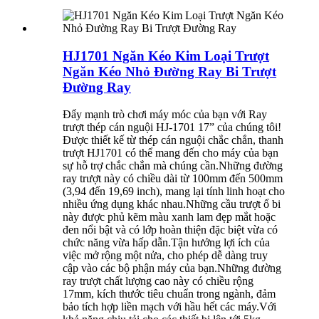
HJ1701 Ngăn Kéo Kim Loại Trượt
Ngăn Kéo Nhỏ Đường Ray Bi Trượt
Đường Ray
Đẩy mạnh trò chơi máy móc của bạn với Ray
trượt thép cán nguội HJ-1701 17” của chúng tôi!
Được thiết kế từ thép cán nguội chắc chắn, thanh
trượt HJ1701 có thể mang đến cho máy của bạn
sự hỗ trợ chắc chắn mà chúng cần.Những đường
ray trượt này có chiều dài từ 100mm đến 500mm
(3,94 đến 19,69 inch), mang lại tính linh hoạt cho
nhiều ứng dụng khác nhau.Những cầu trượt ổ bi
này được phủ kẽm màu xanh lam đẹp mắt hoặc
đen nổi bật và có lớp hoàn thiện đặc biệt vừa có
chức năng vừa hấp dẫn.Tận hưởng lợi ích của
việc mở rộng một nửa, cho phép dễ dàng truy
cập vào các bộ phận máy của bạn.Những đường
ray trượt chất lượng cao này có chiều rộng
17mm, kích thước tiêu chuẩn trong ngành, đảm
bảo tích hợp liền mạch với hầu hết các máy.Với