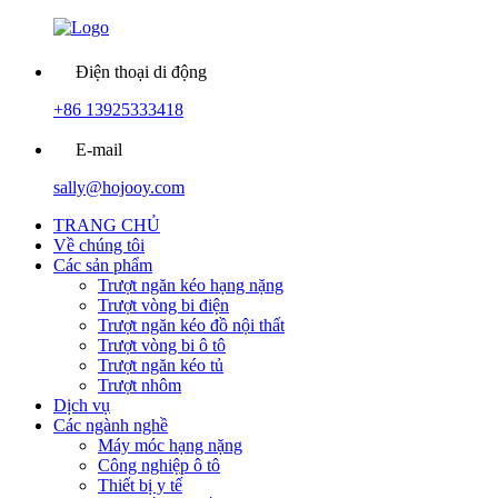
Điện thoại di động
+86 13925333418
E-mail
sally@hojooy.com
TRANG CHỦ
Về chúng tôi
Các sản phẩm
Trượt ngăn kéo hạng nặng
Trượt vòng bi điện
Trượt ngăn kéo đồ nội thất
Trượt vòng bi ô tô
Trượt ngăn kéo tủ
Trượt nhôm
Dịch vụ
Các ngành nghề
Máy móc hạng nặng
Công nghiệp ô tô
Thiết bị y tế