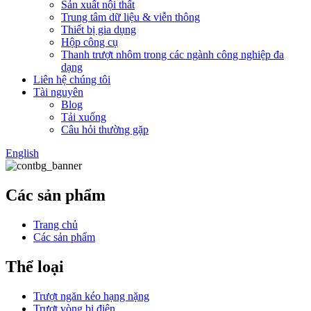
Sản xuất nội thất
Trung tâm dữ liệu & viễn thông
Thiết bị gia dụng
Hộp công cụ
Thanh trượt nhôm trong các ngành công nghiệp đa
dạng
Liên hệ chúng tôi
Tài nguyên
Blog
Tải xuống
Câu hỏi thường gặp
English
Các sản phẩm
Trang chủ
Các sản phẩm
Thể loại
Trượt ngăn kéo hạng nặng
Trượt vòng bi điện