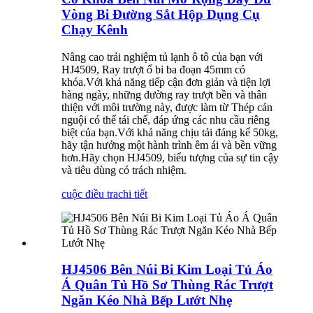
Vòng Bi Đường Sắt Hộp Dụng Cụ
Chạy Kênh
Nâng cao trải nghiệm tủ lạnh ô tô của bạn với
HJ4509, Ray trượt ổ bi ba đoạn 45mm có
khóa.Với khả năng tiếp cận đơn giản và tiện lợi
hàng ngày, những đường ray trượt bền và thân
thiện với môi trường này, được làm từ Thép cán
nguội có thể tái chế, đáp ứng các nhu cầu riêng
biệt của bạn.Với khả năng chịu tải đáng kể 50kg,
hãy tận hưởng một hành trình êm ái và bền vững
hơn.Hãy chọn HJ4509, biểu tượng của sự tin cậy
và tiêu dùng có trách nhiệm.
cuộc điều tra
chi tiết
HJ4506 Bên Núi Bi Kim Loại Tủ Áo
Á Quân Tủ Hồ Sơ Thùng Rác Trượt
Ngăn Kéo Nhà Bếp Lướt Nhẹ