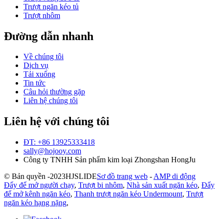
Trượt ngăn kéo tủ
Trượt nhôm
Đường dẫn nhanh
Về chúng tôi
Dịch vụ
Tải xuống
Tin tức
Câu hỏi thường gặp
Liên hệ chúng tôi
Liên hệ với chúng tôi
ĐT: +86 13925333418
sally@hojooy.com
Công ty TNHH Sản phẩm kim loại Zhongshan HongJu
© Bản quyền -
2023
HJSLIDE
Sơ đồ trang web
-
AMP di động
Đẩy để mở người chạy
,
Trượt bi nhôm
,
Nhà sản xuất ngăn kéo
,
Đẩy
để mở kênh ngăn kéo
,
Thanh trượt ngăn kéo Undermount
,
Trượt
ngăn kéo hạng nặng
,