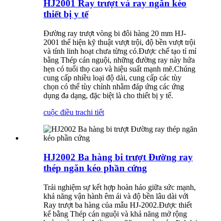
HJ2001 Ray trượt và ray ngăn kéo
thiết bị y tế
Đường ray trượt vòng bi đôi hàng 20 mm HJ-
2001 thể hiện kỹ thuật vượt trội, độ bền vượt trội
và tính linh hoạt chưa từng có.Được chế tạo tỉ mỉ
bằng Thép cán nguội, những đường ray này hứa
hẹn có tuổi thọ cao và hiệu suất mạnh mẽ.Chúng
cung cấp nhiều loại độ dài, cung cấp các tùy
chọn có thể tùy chỉnh nhằm đáp ứng các ứng
dụng đa dạng, đặc biệt là cho thiết bị y tế.
cuộc điều tra
chi tiết
HJ2002 Ba hàng bi trượt Đường ray
thép ngăn kéo phần cứng
Trải nghiệm sự kết hợp hoàn hảo giữa sức mạnh,
khả năng vận hành êm ái và độ bền lâu dài với
Ray trượt ba hàng của mẫu HJ-2002.Được thiết
kế bằng Thép cán nguội và khả năng mở rộng