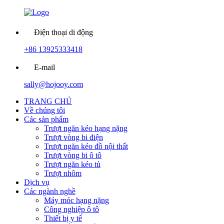
Điện thoại di động
+86 13925333418
E-mail
sally@hojooy.com
TRANG CHỦ
Về chúng tôi
Các sản phẩm
Trượt ngăn kéo hạng nặng
Trượt vòng bi điện
Trượt ngăn kéo đồ nội thất
Trượt vòng bi ô tô
Trượt ngăn kéo tủ
Trượt nhôm
Dịch vụ
Các ngành nghề
Máy móc hạng nặng
Công nghiệp ô tô
Thiết bị y tế