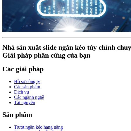
Nhà sản xuất slide ngăn kéo tùy chỉnh chu
Giải pháp phần cứng của bạn
Các giải pháp
Hồ sơ công ty
Các sản phẩm
Dịch vụ
Các ngành nghề
Tài nguyên
Sản phẩm
Trượt ngăn kéo hạng nặng