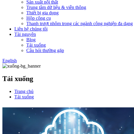
Sản xuất nội thất
Trung tâm dữ liệu & viễn thông
Thiết bị gia dụng
Hộp công cụ
Thanh trượt nhôm trong các ngành công nghiệp đa dạng
Liên hệ chúng tôi
Tài nguyên
Blog
Tải xuống
Câu hỏi thường gặp
English
Tải xuống
Trang chủ
Tải xuống