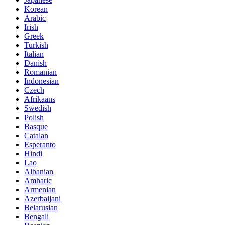
Korean
Arabic
Irish
Greek
Turkish
Italian
Danish
Romanian
Indonesian
Czech
Afrikaans
Swedish
Polish
Basque
Catalan
Esperanto
Hindi
Lao
Albanian
Amharic
Armenian
Azerbaijani
Belarusian
Bengali