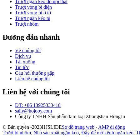
Trượt ngăn kéo đồ nội thất
Trượt vòng bi điện
Trượt vòng bi ô tô
Trượt ngăn kéo tủ
Trượt nhôm
Đường dẫn nhanh
Về chúng tôi
Dịch vụ
Tải xuống
Tin tức
Câu hỏi thường gặp
Liên hệ chúng tôi
Liên hệ với chúng tôi
ĐT: +86 13925333418
sally@hojooy.com
Công ty TNHH Sản phẩm kim loại Zhongshan HongJu
© Bản quyền -
2023
HJSLIDE
Sơ đồ trang web
-
AMP di động
Trượt bi nhôm
,
Nhà sản xuất ngăn kéo
,
Đẩy để mở kênh ngăn kéo
,
T