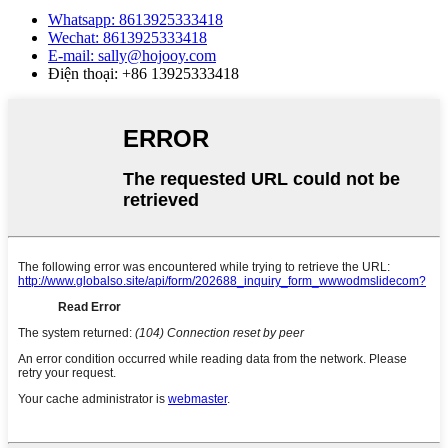
Whatsapp: 8613925333418
Wechat: 8613925333418
E-mail: sally@hojooy.com
Điện thoại: +86 13925333418