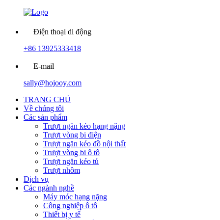
Điện thoại di động
+86 13925333418
E-mail
sally@hojooy.com
TRANG CHỦ
Về chúng tôi
Các sản phẩm
Trượt ngăn kéo hạng nặng
Trượt vòng bi điện
Trượt ngăn kéo đồ nội thất
Trượt vòng bi ô tô
Trượt ngăn kéo tủ
Trượt nhôm
Dịch vụ
Các ngành nghề
Máy móc hạng nặng
Công nghiệp ô tô
Thiết bị y tế