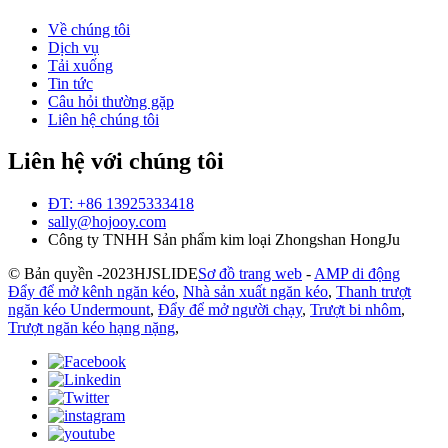
Về chúng tôi
Dịch vụ
Tải xuống
Tin tức
Câu hỏi thường gặp
Liên hệ chúng tôi
Liên hệ với chúng tôi
ĐT: +86 13925333418
sally@hojooy.com
Công ty TNHH Sản phẩm kim loại Zhongshan HongJu
© Bản quyền -
2023
HJSLIDE
Sơ đồ trang web
-
AMP di động
Đẩy để mở kênh ngăn kéo
,
Nhà sản xuất ngăn kéo
,
Thanh trượt
ngăn kéo Undermount
,
Đẩy để mở người chạy
,
Trượt bi nhôm
,
Trượt ngăn kéo hạng nặng
,