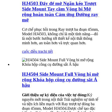
HJ4503 Đẩy để mở Ngăn kéo Trượt
Side Mount Tay cầm Vòng bi Mở
rộng hoàn toàn Cảm ứng Đường ray
mở
Cơ chế phục hồi trong Ray trượt ba đoạn 45mm,
Model HJ4503, không chỉ là một tính năng—đó
là một bước hướng tới thiết kế nội thất thông
minh hơn, an toàn hơn và trực quan hơn.
cuộc điều tra
chi tiết
HJ4504 Side Mount Full Vòng bi mở
rộng Khóa hộp công cụ đường sắt Á
hậu
Giới thiệu sự kỳ diệu của việc tự đóng:
Kỷ
nguyên mới trong nội thất Trải nghiệm sự tinh tế
và tiện ích liền mạch với Ray trượt tự đóng ba
đoạn 45mm, Model HJ4504.Được chế tạo đặc