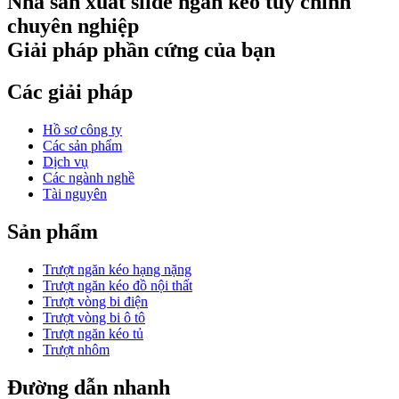
Nhà sản xuất slide ngăn kéo tùy chỉnh
chuyên nghiệp
Giải pháp phần cứng của bạn
Các giải pháp
Hồ sơ công ty
Các sản phẩm
Dịch vụ
Các ngành nghề
Tài nguyên
Sản phẩm
Trượt ngăn kéo hạng nặng
Trượt ngăn kéo đồ nội thất
Trượt vòng bi điện
Trượt vòng bi ô tô
Trượt ngăn kéo tủ
Trượt nhôm
Đường dẫn nhanh