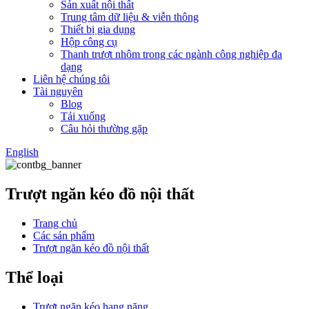
Sản xuất nội thất
Trung tâm dữ liệu & viễn thông
Thiết bị gia dụng
Hộp công cụ
Thanh trượt nhôm trong các ngành công nghiệp đa
dạng
Liên hệ chúng tôi
Tài nguyên
Blog
Tải xuống
Câu hỏi thường gặp
English
Trượt ngăn kéo đồ nội thất
Trang chủ
Các sản phẩm
Trượt ngăn kéo đồ nội thất
Thể loại
Trượt ngăn kéo hạng nặng