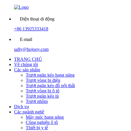
Điện thoại di động
+86 13925333418
E-mail
sally@hojooy.com
TRANG CHỦ
Về chúng tôi
Các sản phẩm
Trượt ngăn kéo hạng nặng
Trượt vòng bi điện
Trượt ngăn kéo đồ nội thất
Trượt vòng bi ô tô
Trượt ngăn kéo tủ
Trượt nhôm
Dịch vụ
Các ngành nghề
Máy móc hạng nặng
Công nghiệp ô tô
Thiết bị y tế