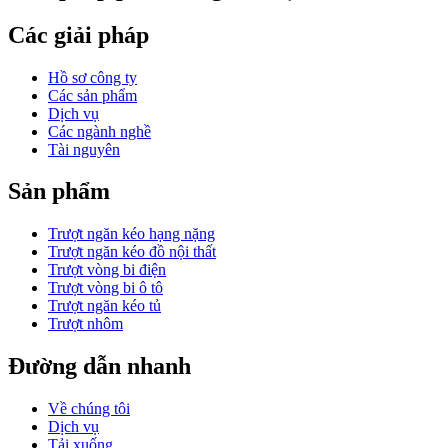
Các giải pháp
Hồ sơ công ty
Các sản phẩm
Dịch vụ
Các ngành nghề
Tài nguyên
Sản phẩm
Trượt ngăn kéo hạng nặng
Trượt ngăn kéo đồ nội thất
Trượt vòng bi điện
Trượt vòng bi ô tô
Trượt ngăn kéo tủ
Trượt nhôm
Đường dẫn nhanh
Về chúng tôi
Dịch vụ
Tải xuống