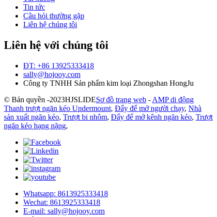
Tin tức
Câu hỏi thường gặp
Liên hệ chúng tôi
Liên hệ với chúng tôi
ĐT: +86 13925333418
sally@hojooy.com
Công ty TNHH Sản phẩm kim loại Zhongshan HongJu
© Bản quyền -
2023
HJSLIDE
Sơ đồ trang web
-
AMP di động
Thanh trượt ngăn kéo Undermount
,
Đẩy để mở người chạy
,
Nhà
sản xuất ngăn kéo
,
Trượt bi nhôm
,
Đẩy để mở kênh ngăn kéo
,
Trượt
ngăn kéo hạng nặng
,
Whatsapp: 8613925333418
Wechat: 8613925333418
E-mail: sally@hojooy.com