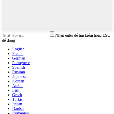
Nhấn enter để tìm kiếm hoặc ESC
để đóng
English
French
German
Portuguese
Spanish
Russian
Japanese
Korean
Arabic
Irish
Greek
Turkish
Italian
Danish
Romanian