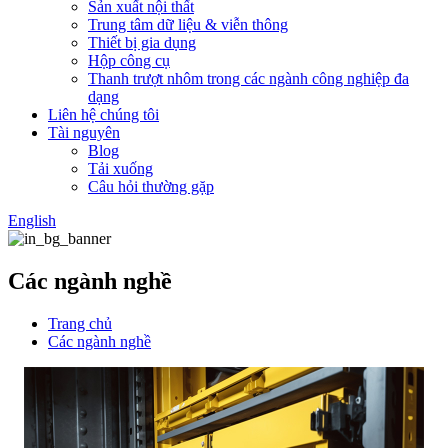
Sản xuất nội thất
Trung tâm dữ liệu & viễn thông
Thiết bị gia dụng
Hộp công cụ
Thanh trượt nhôm trong các ngành công nghiệp đa
dạng
Liên hệ chúng tôi
Tài nguyên
Blog
Tải xuống
Câu hỏi thường gặp
English
Các ngành nghề
Trang chủ
Các ngành nghề