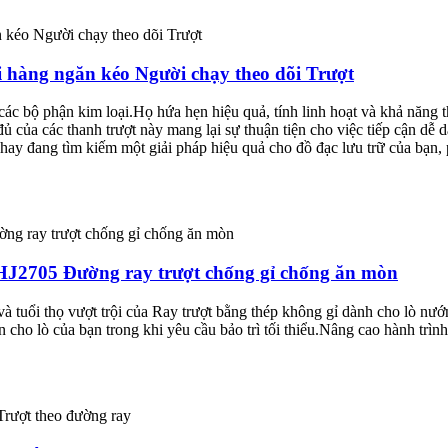
 hàng ngăn kéo Người chạy theo dõi Trượt
c bộ phận kim loại.Họ hứa hẹn hiệu quả, tính linh hoạt và khả năng th
ủ của các thanh trượt này mang lại sự thuận tiện cho việc tiếp cận dễ 
hay đang tìm kiếm một giải pháp hiệu quả cho đồ đạc lưu trữ của bạn, 
 HJ2705 Đường ray trượt chống gỉ chống ăn mòn
ội và tuổi thọ vượt trội của Ray trượt bằng thép không gỉ dành cho lò
oàn cho lò của bạn trong khi yêu cầu bảo trì tối thiểu.Nâng cao hành tr