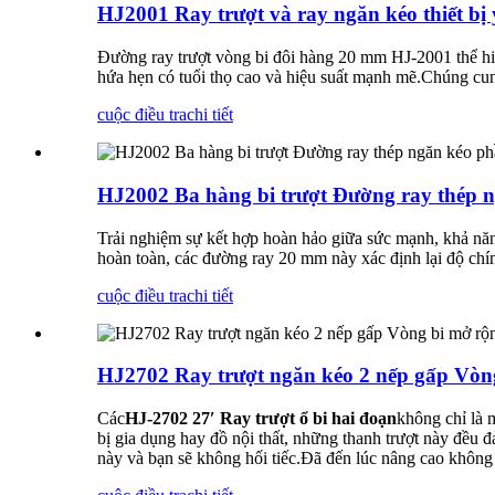
HJ2001 Ray trượt và ray ngăn kéo thiết bị 
Đường ray trượt vòng bi đôi hàng 20 mm HJ-2001 thể hiện
hứa hẹn có tuổi thọ cao và hiệu suất mạnh mẽ.Chúng cung 
cuộc điều tra
chi tiết
HJ2002 Ba hàng bi trượt Đường ray thép 
Trải nghiệm sự kết hợp hoàn hảo giữa sức mạnh, khả nă
hoàn toàn, các đường ray 20 mm này xác định lại độ chính
cuộc điều tra
chi tiết
HJ2702 Ray trượt ngăn kéo 2 nếp gấp Vòn
Các
HJ-2702 27′ Ray trượt ổ bi hai đoạn
không chỉ là 
bị gia dụng hay đồ nội thất, những thanh trượt này đều 
này và bạn sẽ không hối tiếc.Đã đến lúc nâng cao không 