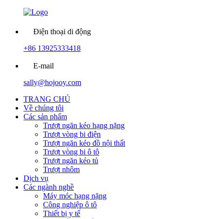
Điện thoại di động
+86 13925333418
E-mail
sally@hojooy.com
TRANG CHỦ
Về chúng tôi
Các sản phẩm
Trượt ngăn kéo hạng nặng
Trượt vòng bi điện
Trượt ngăn kéo đồ nội thất
Trượt vòng bi ô tô
Trượt ngăn kéo tủ
Trượt nhôm
Dịch vụ
Các ngành nghề
Máy móc hạng nặng
Công nghiệp ô tô
Thiết bị y tế