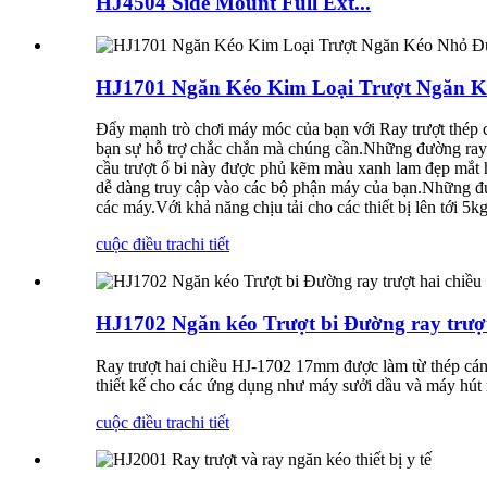
HJ4504 Side Mount Full Ext...
HJ1701 Ngăn Kéo Kim Loại Trượt Ngăn K
Đẩy mạnh trò chơi máy móc của bạn với Ray trượt thép 
bạn sự hỗ trợ chắc chắn mà chúng cần.Những đường ray 
cầu trượt ổ bi này được phủ kẽm màu xanh lam đẹp mắt h
dễ dàng truy cập vào các bộ phận máy của bạn.Những đườ
các máy.Với khả năng chịu tải cho các thiết bị lên tới 
cuộc điều tra
chi tiết
HJ1702 Ngăn kéo Trượt bi Đường ray trượt
Ray trượt hai chiều HJ-1702 17mm được làm từ thép cá
thiết kế cho các ứng dụng như máy sưởi dầu và máy hút m
cuộc điều tra
chi tiết