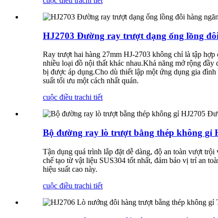
cuộc điều tra
chi tiết
HJ2703 Đường ray trượt dạng ống lồng đôi
Ray trượt hai hàng 27mm HJ-2703 không chỉ là tập hợp cá
nhiều loại đồ nội thất khác nhau.Khả năng mở rộng đầy đ
bị được áp dụng.Cho dù thiết lập một ứng dụng gia đình 
suất tối ưu một cách nhất quán.
cuộc điều tra
chi tiết
Bộ đường ray lò trượt bằng thép không gỉ
Tận dụng quá trình lắp đặt dễ dàng, độ an toàn vượt tr
chế tạo từ vật liệu SUS304 tốt nhất, đảm bảo vị trí an t
hiệu suất cao này.
cuộc điều tra
chi tiết