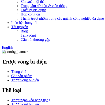
Sản xuất nội thất
Trung tâm dữ liệu & viễn thông
Thiết bị gia dụng
Hộp công cụ
Thanh trượt nhôm trong các ngành công nghiệp đa dạng
Liên hệ chúng tôi
Tài nguyên
Blog
Tải xuống
Câu hỏi thường gặp
English
Trượt vòng bi điện
Trang chủ
Các sản phẩm
Trượt vòng bi điện
Thể loại
Trượt ngăn kéo hạng nặng
Trượt vòng bi điện