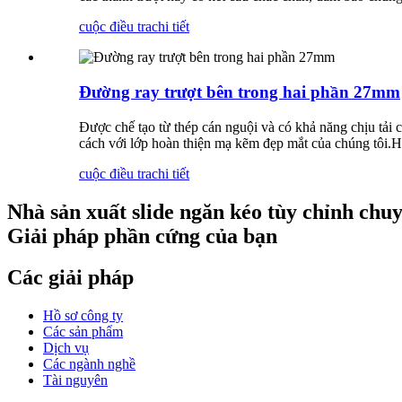
cuộc điều tra
chi tiết
Đường ray trượt bên trong hai phần 27mm
Được chế tạo từ thép cán nguội và có khả năng chịu tải 
cách với lớp hoàn thiện mạ kẽm đẹp mắt của chúng tôi.Hã
cuộc điều tra
chi tiết
Nhà sản xuất slide ngăn kéo tùy chỉnh chu
Giải pháp phần cứng của bạn
Các giải pháp
Hồ sơ công ty
Các sản phẩm
Dịch vụ
Các ngành nghề
Tài nguyên