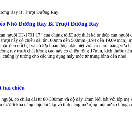
éo Nhỏ Đường Ray Bi Trượt Đường Ray
cán nguội HJ-1701 17” của chúng tôi!Được thiết kế từ thép cán nguội 
trượt này có chiều dài từ 100mm đến 500mm (3,94 đến 19,69 inch), m
oặc đen nổi bật và có lớp hoàn thiện đặc biệt vừa có chức năng vừa h
ng ray trượt chất lượng cao này có chiều rộng 17mm, kích thước tiêu
5kg, chúng lý tưởng cho các ứng dụng máy móc từ trung bình đến nhẹ!
 hai chiều
n nguội, có chiều dài từ 80-300mm và độ dày 1mm.Nổi bật với lớp mạ
ùi.Với khả năng chịu tải 5kg và tính năng mở rộng một nửa, chúng cun