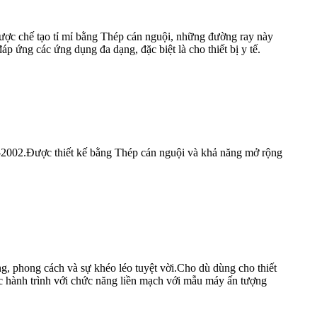
.Được chế tạo tỉ mỉ bằng Thép cán nguội, những đường ray này
p ứng các ứng dụng đa dạng, đặc biệt là cho thiết bị y tế.
J-2002.Được thiết kế bằng Thép cán nguội và khả năng mở rộng
ng, phong cách và sự khéo léo tuyệt vời.Cho dù dùng cho thiết
uộc hành trình với chức năng liền mạch với mẫu máy ấn tượng