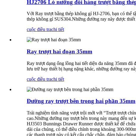
HJ2706 Lò nướng đôi hàng trượt bằng thép
Với Ray trượt bằng thép không gỉ HJ-2706, bạn có thể t
thép không gỉ SUS304.Những đường ray này được thiết kế
cuộc điều tra
chi tiết
Ray trượt hai đoạn 35mm
Ray trượt dạng ống lồng hai tiết diện đa năng 35mm đã đ
lưu trữ hay thiết bị hạng nặng khác, những đường ray nà
cuộc điều tra
chi tiết
Đường ray trượt bên trong hai phần 35mm
Trải nghiệm tính năng vượt trội mới với “Trượt trượt ch
cao.Những đường ray trượt bên trong này mang đến sự kế
HJ3503 Bunnings Drawer Runner được thiết kế để chứa tr
dài của chúng, có thể điều chỉnh trong khoảng 300-900
các thanh trượt này có kết cấu chắc chắn, đảm bảo chúng