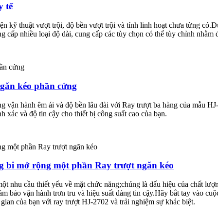
y tế
 kỹ thuật vượt trội, độ bền vượt trội và tính linh hoạt chưa từng có
cấp nhiều loại độ dài, cung cấp các tùy chọn có thể tùy chỉnh nhằm đá
ngăn kéo phần cứng
ng vận hành êm ái và độ bền lâu dài với Ray trượt ba hàng của mẫu H
 xác và độ tin cậy cho thiết bị công suất cao của bạn.
g bi mở rộng một phần Ray trượt ngăn kéo
một nhu cầu thiết yếu về mặt chức năng;chúng là dấu hiệu của chất lượ
đảm bảo vận hành trơn tru và hiệu suất đáng tin cậy.Hãy bắt tay vào c
gian của bạn với ray trượt HJ-2702 và trải nghiệm sự khác biệt.