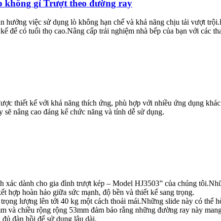
 không gỉ Trượt theo đường ray
ận hưởng việc sử dụng lò không hạn chế và khả năng chịu tải vượt trội
 để có tuổi thọ cao.Nâng cấp trải nghiệm nhà bếp của bạn với các th
ược thiết kế với khả năng thích ứng, phù hợp với nhiều ứng dụng khác
y sẽ nâng cao đáng kể chức năng và tính dễ sử dụng.
ính xác dành cho gia đình trượt kép – Model HJ3503” của chúng tôi.Nhữ
t hợp hoàn hảo giữa sức mạnh, độ bền và thiết kế sang trọng.
ọng lượng lên tới 40 kg một cách thoải mái.Những slide này có thể hỗ
mm và chiều rộng rộng 53mm đảm bảo rằng những đường ray này mang l
 đủ đàn hồi để sử dụng lâu dài.